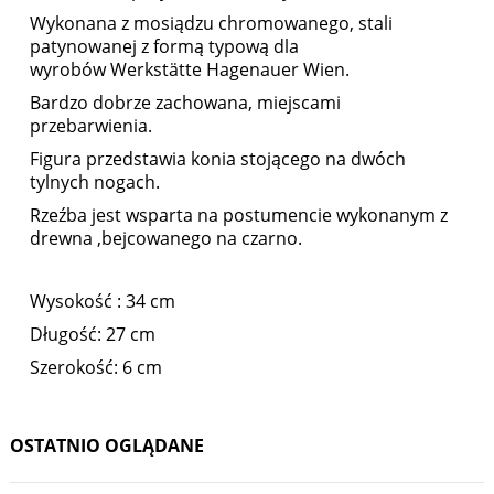
Wykonana z mosiądzu chromowanego, stali
patynowanej
z formą typową dla
wyrobów Werkstätte Hagenauer Wien.
Bardzo dobrze zachowana, miejscami
przebarwienia.
Figura przedstawia konia stojącego na dwóch
tylnych nogach.
Rzeźba jest wsparta na postumencie wykonanym z
drewna ,bejcowanego na czarno.
Wysokość : 34 cm
Długość: 27 cm
Szerokość: 6 cm
OSTATNIO OGLĄDANE