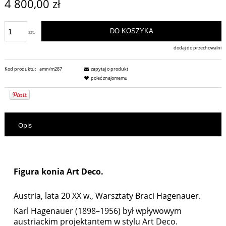
4 800,00 zł
DO KOSZYKA
szt.
dodaj do przechowalni
Kod produktu:
amn/m287
zapytaj o produkt
poleć znajomemu
Opis
design
Figura konia Art Deco.
Austria, lata 20 XX w., Warsztaty Braci Hagenauer.
Karl Hagenauer (1898–1956) był wpływowym
austriackim projektantem w stylu Art Deco.