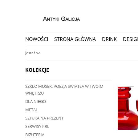
NOWOŚCI
STRONA GŁÓWNA
DRINK
DESIG
PORCELANA I CERAMIKA
PRZEDMIOTY KOLEKC
Jesteś w:
KOLEKCJE
SZKŁO MOSER: POEZJA ŚWIATŁA W TWOIM
ę przedmiot?
WNĘTRZU
ji, nawet do 30 dni
DLA NIEGO
METAL
SZTUKA NA PREZENT
SERWISY PRL
BIŻUTERIA