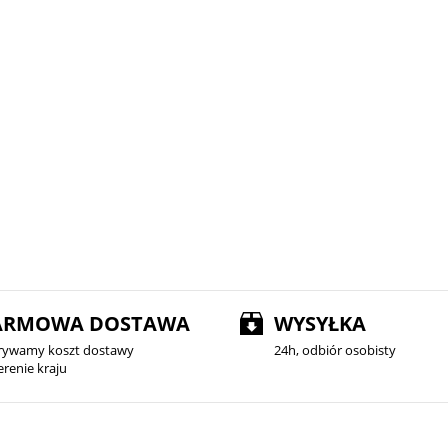
do koszyka
do koszyka
ARMOWA DOSTAWA
WYSYŁKA
rywamy koszt dostawy
24h, odbiór osobisty
erenie kraju