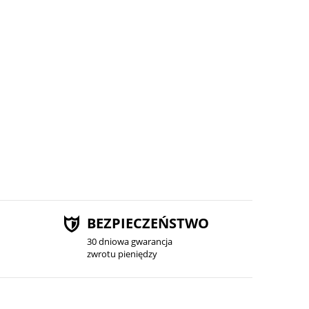
do koszyka
do ko
BEZPIECZEŃSTWO
30 dniowa gwarancja
zwrotu pieniędzy