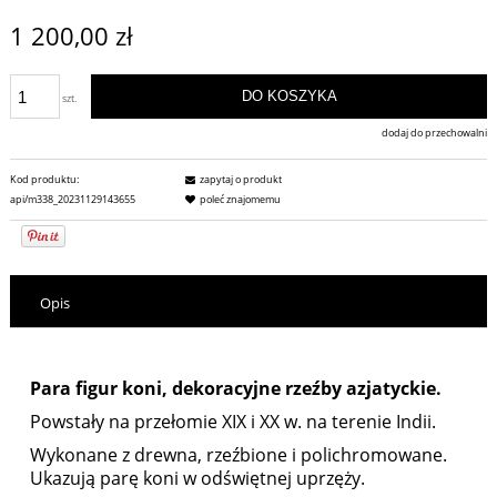
1 200,00 zł
DO KOSZYKA
szt.
dodaj do przechowalni
Kod produktu:
zapytaj o produkt
api/m338_20231129143655
poleć znajomemu
Opis
Para figur koni, dekoracyjne rzeźby azjatyckie.
Powstały na przełomie XIX i XX w. na terenie Indii.
Wykonane z drewna, rzeźbione i polichromowane.
Ukazują parę koni w odświętnej uprzęży.