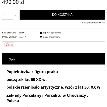
490,00 zł
DO KOSZYKA
szt.
dodaj do przechowalni
Kod produktu:
651D-
zapytaj o produkt
89033_20220811163717
poleć znajomemu
Opis
Popielniczka z figurą ptaka
początek lat 60 XX w,
polskie rzemiosło artystyczne, wzór z lat 30. XX w
Zakłady Porcelany i Porcelitu w Chodzieży
,
Polska