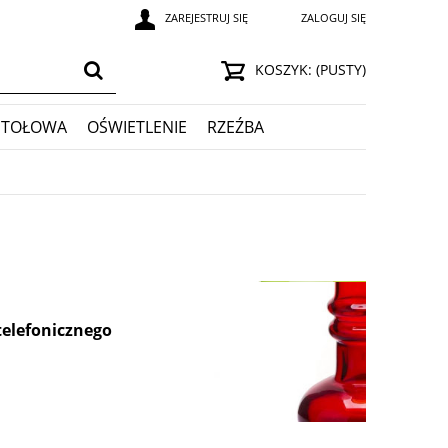
ZAREJESTRUJ SIĘ
ZALOGUJ SIĘ
KOSZYK:
(PUSTY)
STOŁOWA
OŚWIETLENIE
RZEŹBA
przedmiot?
, nawet do 30 dni