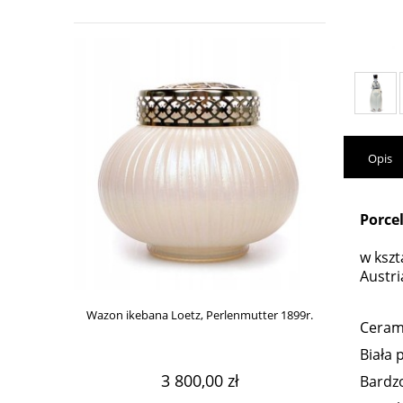
Opis
Porce
w kszt
Austri
Wazon ikebana Loetz, Perlenmutter 1899r.
Wazon 
Cerami
Biała 
3 800,00 zł
Bardz