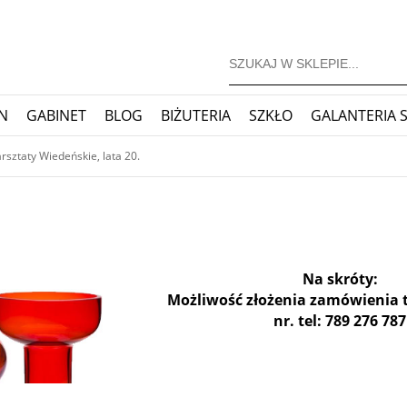
N
GABINET
BLOG
BIŻUTERIA
SZKŁO
GALANTERIA 
JONERSKIE
ZEGARY
BLOG
sztaty Wiedeńskie, lata 20.
Znalazłeś interesujący Cię 
Zapytaj o możliwość jego rezerwacji