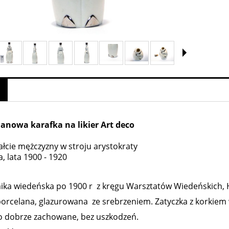
lanowa karafka na likier Art deco
ałcie mężczyzny w stroju arystokraty
a, lata 1900 - 1920
Loetz Diana Cisel - 1899
Wazon Loetz Cisel 1899
ka wiedeńska po 1900 r z kręgu Warsztatów Wiedeńskich, H
porcelana, glazurowana ze srebrzeniem. Zatyczka z korkiem w
3 600,00 zł
1 740,00 zł
o dobrze zachowane, bez uszkodzeń.