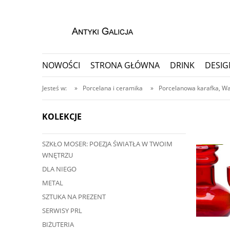
NOWOŚCI
STRONA GŁÓWNA
DRINK
DESIG
PORCELANA I CERAMIKA
PRZEDMIOTY KOLEKC
Jesteś w:
»
Porcelana i ceramika
»
Porcelanowa karafka, War
KOLEKCJE
SZKŁO MOSER: POEZJA ŚWIATŁA W TWOIM
WNĘTRZU
DLA NIEGO
METAL
SZTUKA NA PREZENT
SERWISY PRL
BIŻUTERIA