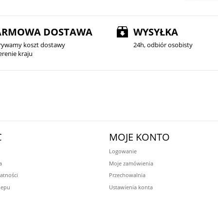
ARMOWA DOSTAWA
WYSYŁKA
rywamy koszt dostawy
24h, odbiór osobisty
erenie kraju
C
MOJE KONTO
Logowanie
a
Moje zamówienia
atności
Przechowalnia
lepu
Ustawienia konta