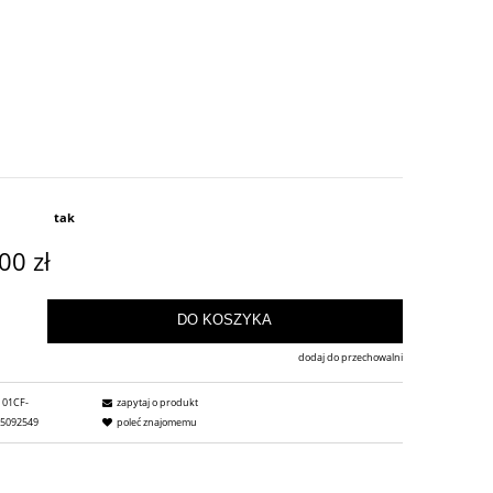
tak
00 zł
DO KOSZYKA
dodaj do przechowalni
01CF-
zapytaj o produkt
05092549
poleć znajomemu