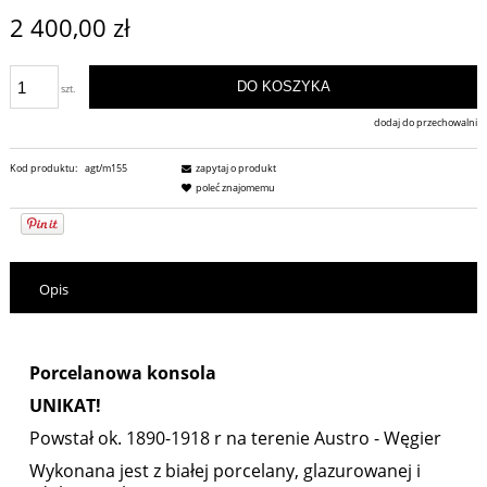
2 400,00 zł
DO KOSZYKA
szt.
dodaj do przechowalni
Kod produktu:
agt/m155
zapytaj o produkt
poleć znajomemu
Opis
Porcelanowa konsola
UNIKAT!
Powstał ok. 1890-1918 r na terenie Austro - Węgier
Wykonana jest z białej porcelany, glazurowanej i