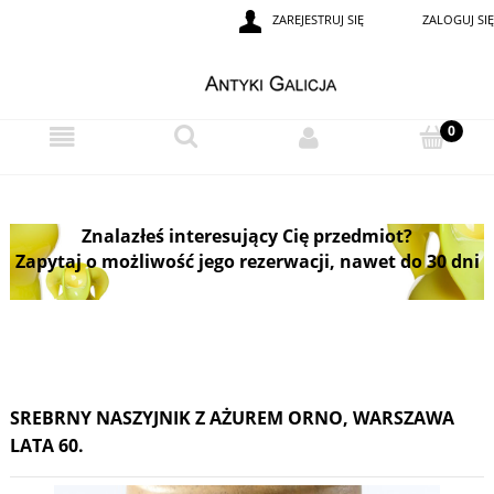
ZAREJESTRUJ SIĘ
ZALOGUJ SIĘ
Znalazłeś interesujący Cię przedmiot?
Zapytaj o możliwość jego rezerwacji, nawet do 30 dni
SREBRNY NASZYJNIK Z AŻUREM ORNO, WARSZAWA
LATA 60.