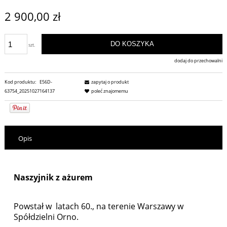
2 900,00 zł
DO KOSZYKA
szt.
dodaj do przechowalni
Kod produktu:
E56D-
zapytaj o produkt
63754_20251027164137
poleć znajomemu
Opis
Naszyjnik z ażurem
Powstał w latach 60., na terenie Warszawy w
Spółdzielni Orno.