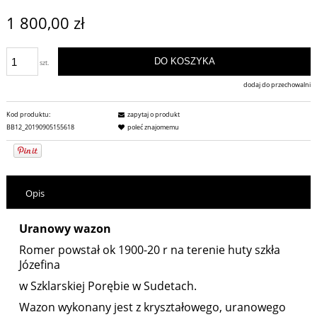
1 800,00 zł
DO KOSZYKA
szt.
dodaj do przechowalni
Kod produktu:
zapytaj o produkt
BB12_20190905155618
poleć znajomemu
Opis
Uranowy wazon
Romer powstał ok 1900-20 r na terenie huty szkła
Józefina
w Szklarskiej Porębie w Sudetach.
Wazon wykonany jest z kryształowego, uranowego