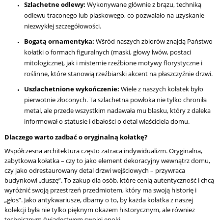
Szlachetne odlewy:
Wykonywane głównie z brązu, techniką
odlewu traconego lub piaskowego, co pozwalało na uzyskanie
niezwykłej szczegółowości.
Bogatą ornamentyka:
Wśród naszych zbiorów znajdą Państwo
kołatki o formach figuralnych (maski, głowy lwów, postaci
mitologiczne), jak i misternie rzeźbione motywy florystyczne i
roślinne, które stanowią rzeźbiarski akcent na płaszczyźnie drzwi.
Uszlachetnione wykończenie:
Wiele z naszych kołatek było
pierwotnie złoconych. Ta szlachetna powłoka nie tylko chroniła
metal, ale przede wszystkim nadawała mu blasku, który z daleka
informował o statusie i dbałości o detal właściciela domu.
Dlaczego warto zadbać o oryginalną kołatkę?
Współczesna architektura często zatraca indywidualizm. Oryginalna,
zabytkowa kołatka – czy to jako element dekoracyjny wewnątrz domu,
czy jako odrestaurowany detal drzwi wejściowych – przywraca
budynkowi „duszę”. To zakup dla osób, które cenią autentyczność i chcą
wyróżnić swoją przestrzeń przedmiotem, który ma swoją historię i
„głos”. Jako antykwariusze, dbamy o to, by każda kołatka z naszej
kolekcji była nie tylko pięknym okazem historycznym, ale również
technicznym świadectwem swojej epoki.