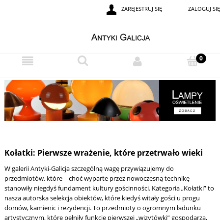
ZAREJESTRUJ SIĘ
ZALOGUJ SIĘ
Kołatki: Pierwsze wrażenie, które przetrwało wieki
W galerii Antyki-Galicja szczególną wagę przywiązujemy do
przedmiotów, które – choć wyparte przez nowoczesną technikę –
stanowiły niegdyś fundament kultury gościnności. Kategoria „Kołatki” to
nasza autorska selekcja obiektów, które kiedyś witały gości u progu
domów, kamienic i rezydencji. To przedmioty o ogromnym ładunku
artystycznym, które pełniły funkcję pierwszej „wizytówki” gospodarza,