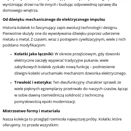
wyróżniając drzwi na tle innych i budując odpowiednią oprawę dla
domowego wnętrza.
Od dźwięku mechanicznego do elektrycznego impulsu
Historia kołatek to fascynujący zapis ewolucji technologii i designu.
Pierwotnie służyły one do wywoływania dźwięku poprzez uderzenie
metalu o metal. Z czasem, wraz z postępem cywilizacyjnym, wiele z nich
poddano modyfikacjom:
Kołatki jako łączniki:
W okresie przejściowym, gdy dzwonki
elektryczne zaczęły wypierać tradycyjne pukanie, wiele
zabytkowych kołatek zyskało nową funkcję – podniesienie
dźwigni kołatki uruchamiało mechanizm dzwonka elektrycznego.
Trwałość i estetyka:
Ten dwufunkcyjny charakter sprawił, że
wiele pięknych egzemplarzy przetrwało do naszych czasów, łącząc
w sobie dawną rzemieślniczą solidność z techniczną
pomysłowością epoki modernizacji.
Mistrzostwo formy i materiału
Nasza kolekcja to przegląd rzemiosła najwyższej próby. Kołatki, które
oferujemy, to przede wszystkim: