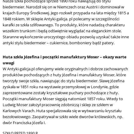
Nasze szkła pochodzące sprzed 1890 roku nawiązują do stylu
biedermeier. Narodził się on w Niemczech oraz Austrii i dominował w
krajach Europy Środkowej. Jego rozkwit przypada na lata między 1815 a
1848 rokiem. W sklepie Antyki-galicja. pl polecamy w szczególności
karafki ze szkła szlifowanego. To produkty, które nadadzą charakteru
wszelkim trunkom i będą odświętnie wyglądać na eleganckim stole.
Staranne wykończenie uroczystego obiadu pozwolą uzyskać także inne
antyki stylu biedermeier – cukiernice, bomboniery bądź patery.
Huta szkła Józefina i początki manufaktury Moser – okazy warte
uwagi
W Antyki-galicja.pl oferujemy wiele oryginalnych i dobrze zachowanych
produktów pochodzących z huty Józefina i manufaktury Moser, które
tworzyły swoje szkła, nawiązując do stylu biedermeier. Sławę Józefina
zyskała w 1851 roku na wystawie przemysłowej w Londynie, gdzie
zaprezentowane zostały kryształowe puchary pochodzące z huty.
Początki manufaktury Moser sięgają natomiast 1857 roku. Wtedy to
Ludwig Moser założył pracownię zdobniczą i sklep ze szkłem w
Karlowych Varach. Huta specjalizowała się w wytwarzaniu kryształu
bezołowiowego. Zaopatrywał w szkło wiele dworów królewskich, np.
dwór Franciszka Józefa I.
SZKŁO PRZED 1890 R