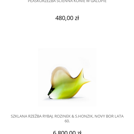
PŁASKORZEŹBA ŚCIENNA KONIE W GALOPIE
480,00 zł
SZKLANA RZEŹBA RYBAJ. ROZINEK & S.HONZIK, NOVY BOR LATA
60.
6 800,00 zł