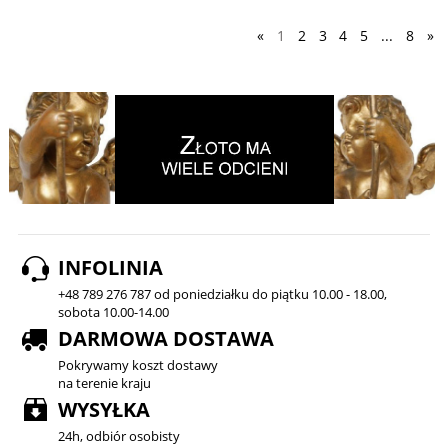
«
1
2
3
4
5
...
8
»
INFOLINIA
+48 789 276 787 od poniedziałku do piątku 10.00 - 18.00,
sobota 10.00-14.00
DARMOWA DOSTAWA
Pokrywamy koszt dostawy
na terenie kraju
WYSYŁKA
24h, odbiór osobisty