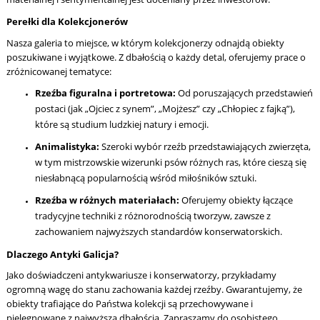
Perełki dla Kolekcjonerów
Nasza galeria to miejsce, w którym kolekcjonerzy odnajdą obiekty
poszukiwane i wyjątkowe. Z dbałością o każdy detal, oferujemy prace o
zróżnicowanej tematyce:
Rzeźba figuralna i portretowa:
Od poruszających przedstawień
postaci (jak „Ojciec z synem”, „Mojżesz” czy „Chłopiec z fajką”),
które są studium ludzkiej natury i emocji.
Animalistyka:
Szeroki wybór rzeźb przedstawiających zwierzęta,
w tym mistrzowskie wizerunki psów różnych ras, które cieszą się
niesłabnącą popularnością wśród miłośników sztuki.
Rzeźba w różnych materiałach:
Oferujemy obiekty łączące
tradycyjne techniki z różnorodnością tworzyw, zawsze z
zachowaniem najwyższych standardów konserwatorskich.
Dlaczego Antyki Galicja?
Jako doświadczeni antykwariusze i konserwatorzy, przykładamy
ogromną wagę do stanu zachowania każdej rzeźby. Gwarantujemy, że
obiekty trafiające do Państwa kolekcji są przechowywane i
pielęgnowane z najwyższą dbałością. Zapraszamy do osobistego