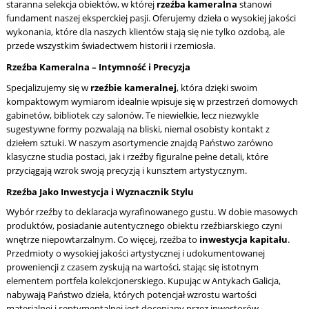
staranna selekcja obiektów, w której
rzeźba kameralna
stanowi
fundament naszej eksperckiej pasji. Oferujemy dzieła o wysokiej jakości
wykonania, które dla naszych klientów stają się nie tylko ozdobą, ale
przede wszystkim świadectwem historii i rzemiosła.
Rzeźba Kameralna – Intymność i Precyzja
Specjalizujemy się w
rzeźbie kameralnej
, która dzięki swoim
kompaktowym wymiarom idealnie wpisuje się w przestrzeń domowych
gabinetów, bibliotek czy salonów. Te niewielkie, lecz niezwykle
sugestywne formy pozwalają na bliski, niemal osobisty kontakt z
dziełem sztuki. W naszym asortymencie znajdą Państwo zarówno
klasyczne studia postaci, jak i rzeźby figuralne pełne detali, które
przyciągają wzrok swoją precyzją i kunsztem artystycznym.
Rzeźba Jako Inwestycja i Wyznacznik Stylu
Wybór rzeźby to deklaracja wyrafinowanego gustu. W dobie masowych
produktów, posiadanie autentycznego obiektu rzeźbiarskiego czyni
wnętrze niepowtarzalnym. Co więcej, rzeźba to
inwestycja kapitału
.
Przedmioty o wysokiej jakości artystycznej i udokumentowanej
proweniencji z czasem zyskują na wartości, stając się istotnym
elementem portfela kolekcjonerskiego. Kupując w Antykach Galicja,
nabywają Państwo dzieła, których potencjał wzrostu wartości
materialnej i sentymentalnej jest doceniany przez inwestorów.