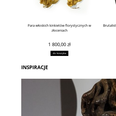
et mosiężny z
Para włoskich kinkietów florystycznych w
Brutalis
ca
złoceniach
1 800,00 zł
do koszyka
INSPIRACJE