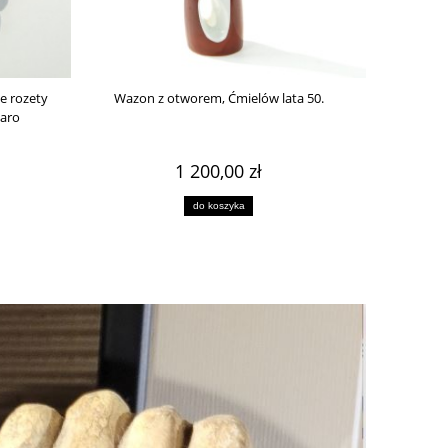
e rozety
Wazon z otworem, Ćmielów lata 50.
Repusowana k
Daro
1 200,00 zł
do koszyka