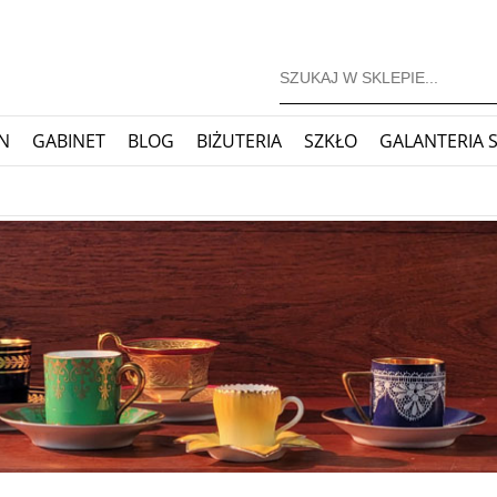
N
GABINET
BLOG
BIŻUTERIA
SZKŁO
GALANTERIA 
JONERSKIE
ZEGARY
BLOG