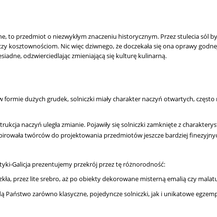
enne, to przedmiot o niezwykłym znaczeniu historycznym. Przez stulecia sól
 kosztownościom. Nic więc dziwnego, że doczekała się ona oprawy godnej s
esiadne, odzwierciedlając zmieniającą się kulturę kulinarną.
formie dużych grudek, solniczki miały charakter naczyń otwartych, częs
trukcja naczyń uległa zmianie. Pojawiły się solniczki zamknięte z charakter
irowała twórców do projektowania przedmiotów jeszcze bardziej finezyjnyc
yki-Galicja prezentujemy przekrój przez tę różnorodność:
kła, przez lite srebro, aż po obiekty dekorowane misterną emalią czy malatu
dą Państwo zarówno klasyczne, pojedyncze solniczki, jak i unikatowe egze