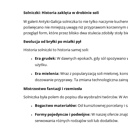
Solniczki: Historia zaklęta w drobinie soli
W galerii Antyki-Galicja solniczka to nie tylko naczynie kuch
poświęcano nie mniejszą uwagę niż przyprawom korzennym czy
przegląd form, które przez blisko dwa stulecia zdobiły stoły bi
Ewolucja od bryłki po miałki pył
Historia solniczki to historia samej soli:
Era grudek:
W dawnych epokach, gdy sól spożywano w 
użytku.
Era mielenia:
Wraz z popularyzacją soli mielonej, kons
dozowanie przyprawy. Ta zmiana technologiczna zainsp
Mistrzostwo fantazji i rzemiosła
Solniczka była polem do popisu dla wyobraźni twórców. W Ant
Bogactwo materiałów:
Od kunsztownej porcelany i sz
Formy pojedyncze i podwójne:
W naszej ofercie znaj
serwowania różnych rodzajów soli lub dodatków.