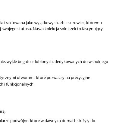
 była traktowana jako wyjątkowy skarb – surowiec, któremu
wojego statusu. Nasza kolekcja solniczek to fascynujący
to niezwykle bogato zdobionych, dedykowanych do wspólnego
ystycznymi otworami, które pozwalały na precyzyjne
h i funkcjonalnych.
rą.
mplarze podwójne, które w dawnych domach służyły do