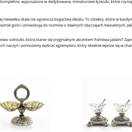
y kompletne, wyposażone w dedykowane, miniaturowe łyżeczki, które czynią
j niewielka skala nie ogranicza bogactwa detalu. To obiekty, które w każdym
 wzrok gości i prowokują do rozmów o dawnych obyczajach biesiadnych. Jak
.
wo solniczki, która stanie się oryginalnym akcentem Państwa jadalni? Zapra
łych naczyń i pomożemy wybrać egzemplarz, który idealnie wpisze się w cha