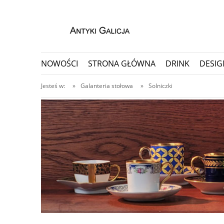
NOWOŚCI
STRONA GŁÓWNA
DRINK
DESIG
PORCELANA I CERAMIKA
PRZEDMIOTY KOLEKC
Jesteś w:
»
Galanteria stołowa
»
Solniczki