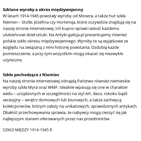
Szklane wyroby a okres międzywojenny
W latach 1914-1945 powstały wyroby od Mosera, a także hut szkła
Niemen – Stolle, Józefina czy Hortensja, które oczywiście znajdują się na
naszej stronie internetowej. Ich kupno sprawi radość każdemu
ulubieńcowi dzieł sztuki. Na Antyki-galicja.pl prezentujemy również
polskie szkło okresu międzywojennego. Wyroby te są wyjątkowe ze
względu na związaną z nimi historię powstania. Ozdobią każde
pomieszczenie, a przy tym wszystkim mogą okazać się niezwykle
użyteczne.
Szkło pochodzące z Niemiec
Na naszej stronie internetowej odnajdą Państwo również niemieckie
wyroby szkła Myra oraz WMF. Idealnie wpasują się one w charakter
wielu – urządzonych w szczególności na styl Art. deco, rokoko bądź
secesyjny – wnętrz domowych lub biurowych, a także zachwycą
kolekcjonerów, którym zależy na unikatowych, sprawdzonych antykach.
Dbałość przechowywania sprawia, że nabywcy mogą cieszyć się jak
najlepszym stanem oferowanych przez nas przedmiotów.
SZKŁO MIĘDZY 1914-1945 R