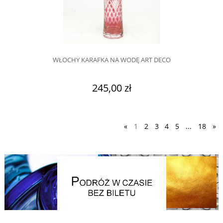
WŁOCHY KARAFKA NA WODĘ ART DECO
245,00 zł
«
1
2
3
4
5
...
18
»