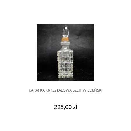
KARAFKA KRYSZTAŁOWA SZLIF WIEDEŃSKI
225,00 zł