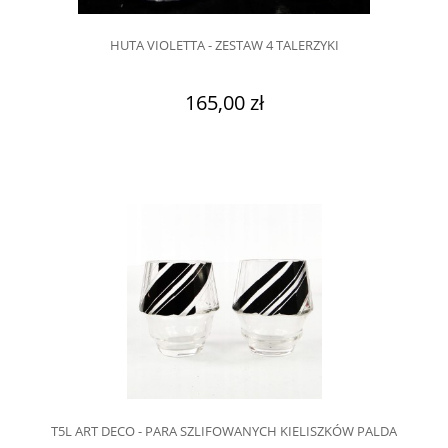
HUTA VIOLETTA - ZESTAW 4 TALERZYKI
165,00 zł
T5L ART DECO - PARA SZLIFOWANYCH KIELISZKÓW PALDA