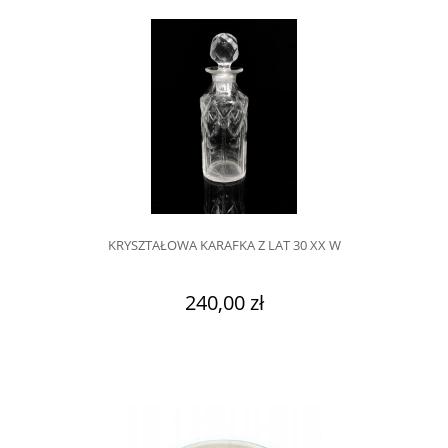
KRYSZTAŁOWA KARAFKA Z LAT 30 XX W
240,00 zł