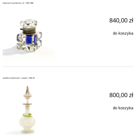
Kałamarz kryształowy, ok. 1850-1880
840,00 zł
do koszyka
Karafka biedermeier z wężem 1830-50
800,00 zł
do koszyka