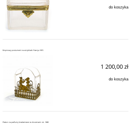
do koszyka
Empirowy postument na wizytówki Francja 1815
1 200,00 zł
do koszyka
Flakon na perfumy biedermeier ze złoceniami ok. 1840