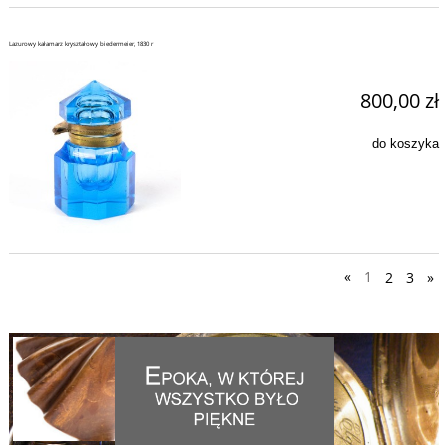
Lazurowy kałamarz kryształowy biedermeier, 1830 r
800,00 zł
do koszyka
«
1
2
3
»