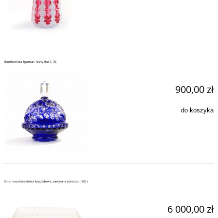
Bomboniera Egerman, Novy Bor l. 70.
900,00 zł
do koszyka
Empirowa herbatnica kryształowa, zamykana na klucz, 1850 r
6 000,00 zł