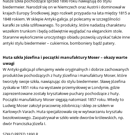
Nasze szkła pochodzące sprzed 1890 roku nawiązują do stylu
biedermeier. Narodził się on w Niemczech oraz Austrii i dominował w
krajach Europy Środkowej. Jego rozkwit przypada na lata między 1815 a
1848 rokiem. W sklepie Antyki-galicja. pl polecamy w szczególności
karafki ze szkła szlifowanego. To produkty, które nadadzą charakteru
wszelkim trunkom i będą odświętnie wyglądać na eleganckim stole.
Staranne wykończenie uroczystego obiadu pozwolą uzyskać także inne
antyki stylu biedermeier – cukiernice, bomboniery bądź patery.
Huta szkła Józefina i początki manufaktury Moser – okazy warte
uwagi
W Antyki-galicja.pl oferujemy wiele oryginalnych i dobrze zachowanych
produktów pochodzących z huty Józefina i manufaktury Moser, które
tworzyły swoje szkła, nawiązując do stylu biedermeier. Sławę Józefina
zyskała w 1851 roku na wystawie przemysłowej w Londynie, gdzie
zaprezentowane zostały kryształowe puchary pochodzące z huty.
Początki manufaktury Moser sięgają natomiast 1857 roku. Wtedy to
Ludwig Moser założył pracownię zdobniczą i sklep ze szkłem w
Karlowych Varach. Huta specjalizowała się w wytwarzaniu kryształu
bezołowiowego. Zaopatrywał w szkło wiele dworów królewskich, np.
dwór Franciszka Józefa I.
SZKŁO PRZED 1890 R