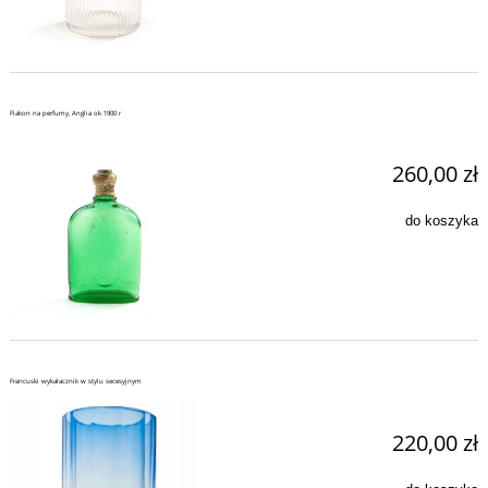
Flakon na perfumy, Anglia ok 1900 r
260,00 zł
do koszyka
Francuski wykałacznik w stylu secesyjnym
220,00 zł