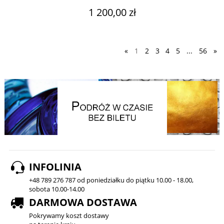
1 200,00 zł
«
1
2
3
4
5
...
56
»
INFOLINIA
+48 789 276 787 od poniedziałku do piątku 10.00 - 18.00,
sobota 10.00-14.00
DARMOWA DOSTAWA
Pokrywamy koszt dostawy