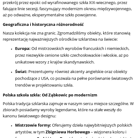
przekrój przez epoki: od wyrafinowanego szkła XIX-wiecznego, przez
falujące linie secesji, fascynujący modernizm okresu międzywojennego,
aż po odważne, eksperymentalne szkło powojenne.
Geograficzna i historyczna różnorodność
Nasza kolekcja nie zna granic. Zgromadziliśmy obiekty, które stanowią
reprezentację najważniejszych ośrodków szklarstwa na świecie:
Europa:
Od mistrzowskich wyrobów francuskich i niemieckich,
przez niezwykle cenione szkło czechosłowackie i włoskie, aż po
unikatowe wzory z krajów skandynawskich.
Świat:
Prezentujemy również akcenty angielskie oraz obiekty
pochodzące z USA, co pozwala na pełne porównanie światowych
trendów w projektowaniu szkła.
Polska szkoła szkła: Od Ząbkowic po modernizm
Polska tradycja szklarska zajmuje w naszym sercu miejsce szczególne. W
zbiorach posiadamy wyroby legendarne, które na stałe weszły do
kanonu światowego designu:
Mistrzowie formy:
Oferujemy dzieła najwybitniejszych polskich
artystów, w tym
Zbigniewa Horbowego
– wizjonera koloru i