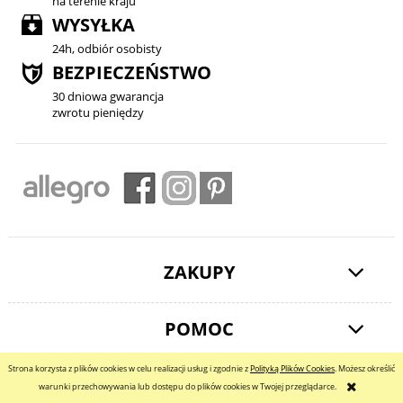
na terenie kraju
WYSYŁKA
24h, odbiór osobisty
BEZPIECZEŃSTWO
30 dniowa gwarancja
zwrotu pieniędzy
ZAKUPY
POMOC
Strona korzysta z plików cookies w celu realizacji usług i zgodnie z
Polityką Plików Cookies
. Możesz określić
MOJE KONTO
warunki przechowywania lub dostępu do plików cookies w Twojej przeglądarce.