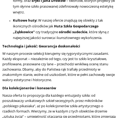
formy, oraz
Eryki i Jana Drostów
– twórców, których projekty (w
tym słynne szkło prasowane) zdefiniowały nowoczesną estetykę
wnętrz.
Kultowe huty:
W naszej ofercie znajdują się obiekty z tak
ikonicznych ośrodków jak
Huta Szkła Gospodarczego
„Ząbkowice”
czy tradycyjne
ośrodki sudeckie
, które słyną z
najwyższej jakości surowca i kunsztownego wykończenia.
Technologia i jakość: Gwarancja doskonałości
W naszym procesie selekcji kierujemy się rygorystycznymi zasadami.
Każdy eksponat – niezależnie od tego, czy jest to szkło kryształowe,
profilowane, prasowane czy lane – przechodzi wnikliwą ocenę stanu
zachowania. Dbamy, aby do Państwa rąk trafiały przedmioty w
znakomitym stanie, wolne od uszkodzeń, które w pełni zachowały swoje
walory estetyczne i historyczne.
Dla kolekcjonerów i koneserów
Nasza oferta to propozycja dla każdego entuzjasty szkła: od
poszukiwaczy unikatowych szkieł secesyjnych, przez miłośników
„polskiego pikasiaka”, aż po kolekcjonerów szkła artystycznego o
rzadkich formach. Wierzymy, że w każdym z tych obiektów drzemie
„sztuka życia” – umiejętność otaczania się przedmiotami, które zmieniają