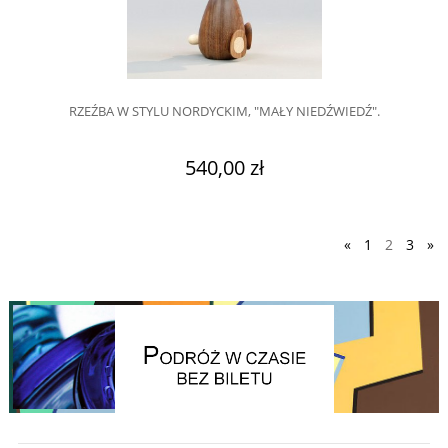
RZEŹBA W STYLU NORDYCKIM, "MAŁY NIEDŹWIEDŹ".
540,00 zł
«
1
2
3
»