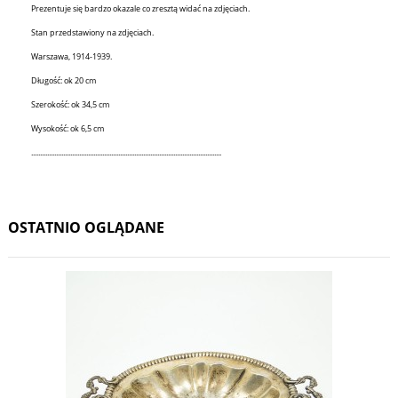
Prezentuje się bardzo okazale co zresztą widać na zdjęciach.
Stan przedstawiony na zdjęciach.
Warszawa, 1914-1939.
Długość: ok 20 cm
Szerokość: ok 34,5 cm
Wysokość: ok 6,5 cm
...........................................................................................................
OSTATNIO OGLĄDANE