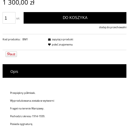
1 300,00 zł
DO KOSZYKA
szt.
dodaj do przechowalni
Kod produktu:
BM1
zapytaj o produkt
poleć znajomemu
Opis
Przepiękny półmisek.
Wyprodukowana została w wytworni
Fraget na terenie Warszawy.
Pochodzi z okresu 1914-1939.
Posiada sygnaturę.