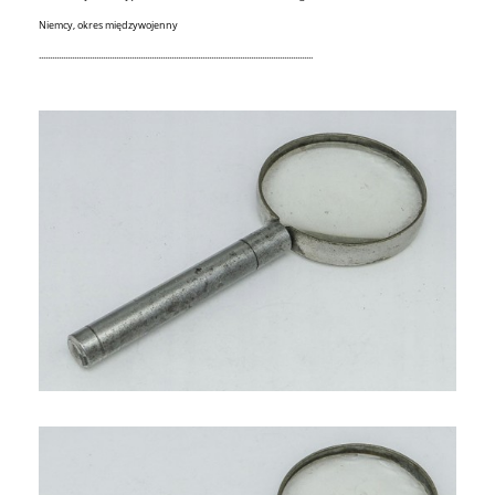
Niemcy, okres międzywojenny
............................................................................................................................