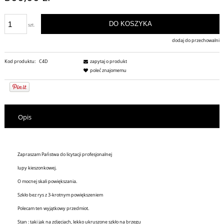
DO KOSZYKA
szt.
dodaj do przechowalni
Kod produktu:
C4D
zapytaj o produkt
poleć znajomemu
Opis
Zapraszam Państwa do licytacji profesjonalnej
lupy kieszonkowej.
O mocnej skali powiększania.
Szkło bez rys z 3-krotnym powiększeniem
Polecam ten wyjątkowy przedmiot.
Stan : taki jak na zdjęciach, lekko ukruszone szkło na brzegu