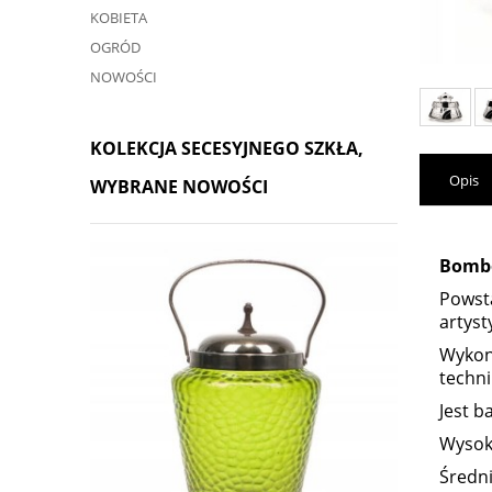
KOBIETA
OGRÓD
NOWOŚCI
KOLEKCJA SECESYJNEGO SZKŁA,
Opis
WYBRANE NOWOŚCI
Bombo
Powsta
artyst
Wykona
techni
Jest b
Wysok
Średni