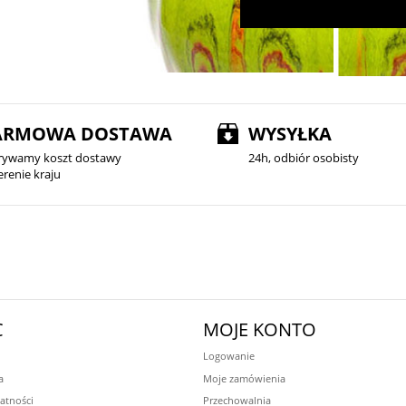
ARMOWA DOSTAWA
WYSYŁKA
rywamy koszt dostawy
24h, odbiór osobisty
erenie kraju
C
MOJE KONTO
Logowanie
a
Moje zamówienia
atności
Przechowalnia