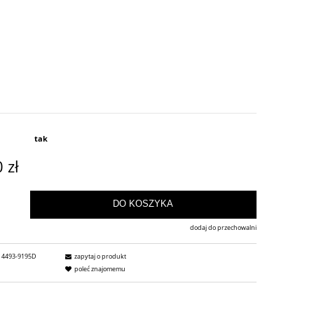
tak
 zł
DO KOSZYKA
dodaj do przechowalni
4493-9195D
zapytaj o produkt
poleć znajomemu