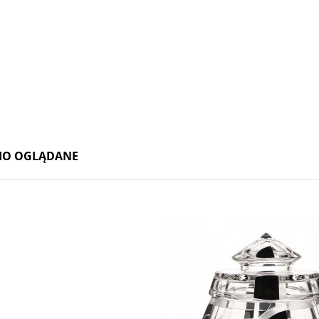
Loetz Diana Cisel - 1899
Wazon ikebana Loetz, Perlenmutter 1899
3 600,00 zł
3 800,00 zł
do koszyka
do koszyka
IO OGLĄDANE