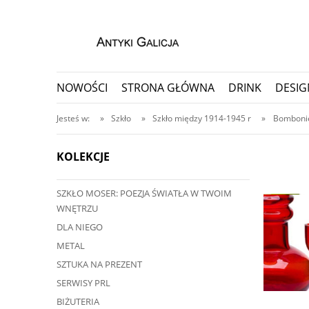
NOWOŚCI
STRONA GŁÓWNA
DRINK
DESIG
PORCELANA I CERAMIKA
PRZEDMIOTY KOLEKC
Jesteś w:
»
Szkło
»
Szkło między 1914-1945 r
»
Bombonie
KOLEKCJE
SZKŁO MOSER: POEZJA ŚWIATŁA W TWOIM
ę przedmiot?
WNĘTRZU
ji, nawet do 30 dni
DLA NIEGO
METAL
SZTUKA NA PREZENT
SERWISY PRL
BIŻUTERIA