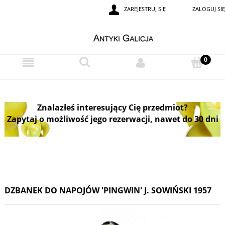
ZAREJESTRUJ SIĘ
ZALOGUJ SIĘ
Znalazłeś interesujący Cię przedmiot?
Zapytaj o możliwość jego rezerwacji, nawet do 30 dni
DZBANEK DO NAPOJÓW 'PINGWIN' J. SOWIŃSKI 1957