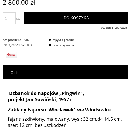
2 860,00 zł
DO KOSZYKA
szt.
dodaj do przechowalni
Kod produktu:
651D-
zapytaj o produkt
89033_20251105210833
poleć znajomemu
Opis
Dzbanek do napojów „Pingwin”,
projekt Jan Sowiński, 1957 r.
Zakłady Fajansu 'Włocławek' we Włocławku
fajans szkliwiony, malowany, wys.: 32 cm,dł: 14,5 cm,
szer: 12 cm, bez uszkodzeń