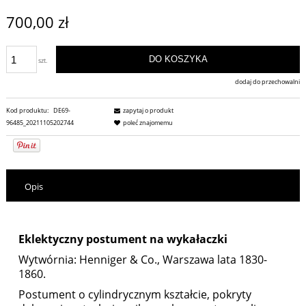
700,00 zł
DO KOSZYKA
szt.
dodaj do przechowalni
Kod produktu:
DE69-
zapytaj o produkt
96485_20211105202744
poleć znajomemu
Opis
Eklektyczny postument na wykałaczki
Wytwórnia: Henniger & Co., Warszawa lata 1830-
1860.
Postument o cylindrycznym kształcie, pokryty