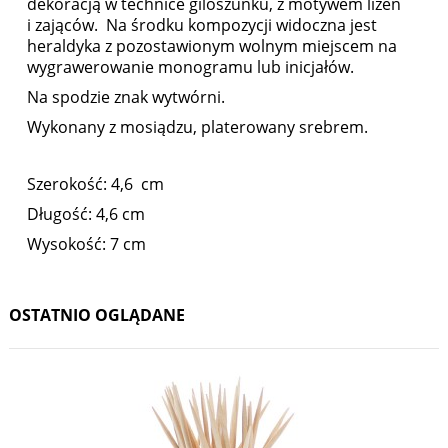
dekoracją w technice giloszunku, z motywem lizen
i zająców. Na środku kompozycji widoczna jest
heraldyka z pozostawionym wolnym miejscem na
wygrawerowanie monogramu lub inicjałów.
Na spodzie znak wytwórni.
Wykonany z mosiądzu, platerowany srebrem.
Szerokość: 4,6 cm
Długość: 4,6 cm
Wysokość: 7 cm
OSTATNIO OGLĄDANE