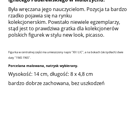
Była wręczana jego nauczycielom. Pozycja ta bardzo
rzadko pojawia się na rynku
kolekcjonerskim.
Powstało niewiele egzemplarzy,
stąd jest to prawdziwa gratka dla kolekcjonerów
polskich figurek w stylu new look, picasso.
Figurka w centralnej części ma umieszczony napis "XX I LIC", a na bokach (skrzydłach) dwie
daty "1945 1965".
Porcelana malowana, natrysk wybierany.
Wysokość: 14 cm, długość: 8 x 4,8 cm
bardzo dobrze zachowana, bez uszkodzeń