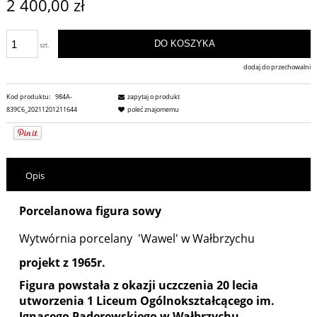
2 400,00 zł
DO KOSZYKA
szt.
dodaj do przechowalni
Kod produktu:
984A-
zapytaj o produkt
839C6_20211201211644
poleć znajomemu
Opis
Porcelanowa figura sowy
Wytwórnia porcelany 'Wawel' w Wałbrzychu
projekt z 1965r.
Figura powstała z okazji uczczenia 20 lecia
utworzenia 1 Liceum Ogólnokształcącego im.
Ignacego Paderewskiego w Wałbrzychu.