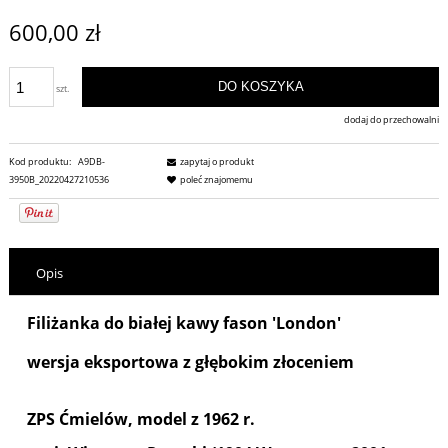
600,00 zł
DO KOSZYKA
szt.
dodaj do przechowalni
Kod produktu:
A9DB-
zapytaj o produkt
3950B_20220427210536
poleć znajomemu
Opis
Filiżanka do białej kawy fason 'London'
wersja eksportowa z głębokim złoceniem
ZPS Ćmielów, model z 1962 r.