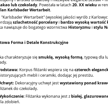
do koszyka
do koszyka
akao lub czekolady
. Powstała w latach
20. XX wieku
w ren
llan Karlsbader Wertarbeit
.
"Karlsbader Wertarbeit" (wysokiej jakości wyrób z Karlowyc
erdzają
szlachetność porcelany
i
bardzo wysoką wartość 
nka nawiązuje do bogatego wzornictwa
Historyzmu
i
stylu N
towa Forma i Detale Konstrukcyjne
nka charakteryzuje się
smukłą, wysoką formą
, typową dla 
ady.
Podstawa:
Korpus filiżanki wspiera się na
czterech eleganc
istoryzujących mebli i ceramiki, dodając jej prestiżu.
Uchwyt:
Dekoracyjny uchwyt jest
wystawiony ponad krawęd
iliżanek do czekolady.
Wykończenie:
Filiżanka wykonana jest z
białej, glazurowan
la zdobień.