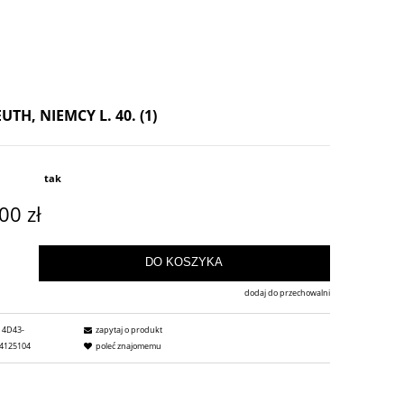
H, NIEMCY L. 40. (1)
tak
00 zł
DO KOSZYKA
dodaj do przechowalni
4D43-
zapytaj o produkt
4125104
poleć znajomemu