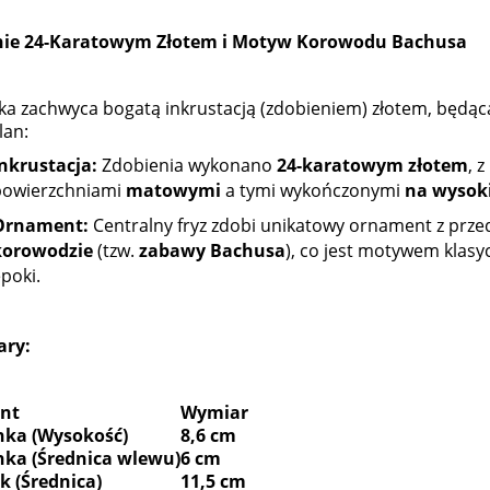
nie 24-Karatowym Złotem i Motyw Korowodu Bachusa
nka zachwyca bogatą inkrustacją (zdobieniem) złotem, będą
lan:
Inkrustacja:
Zdobienia wykonano
24-karatowym złotem
, 
powierzchniami
matowymi
a tymi wykończonymi
na wysoki
Ornament:
Centralny fryz zdobi unikatowy ornament z prz
korowodzie
(tzw.
zabawy Bachusa
), co jest motywem klas
poki.
ry:
nt
Wymiar
anka (Wysokość)
8,6 cm
anka (Średnica wlewu)
6 cm
k (Średnica)
11,5 cm