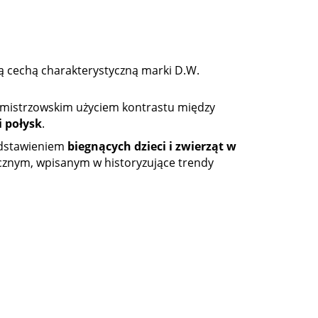
cą cechą charakterystyczną marki D.W.
z mistrzowskim użyciem kontrastu między
 połysk
.
edstawieniem
biegnących dzieci i zwierząt w
ycznym, wpisanym w historyzujące trendy