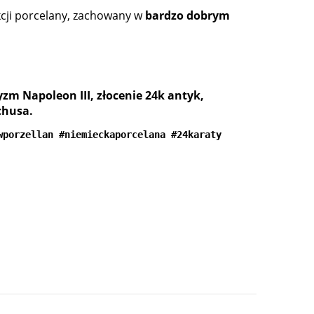
ekcji porcelany, zachowany w
bardzo dobrym
yzm Napoleon III, złocenie 24k antyk,
chusa.
wporzellan #niemieckaporcelana #24karaty