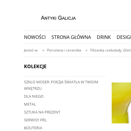
NOWOŚCI
STRONA GŁÓWNA
DRINK
DESIG
PORCELANA I CERAMIKA
PRZEDMIOTY KOLEKC
Jesteś w:
»
Porcelana i ceramika
»
Filiżanka czekolady, Glor
KOLEKCJE
SZKŁO MOSER: POEZJA ŚWIATŁA W TWOIM
a telefonicznego
WNĘTRZU
787
DLA NIEGO
METAL
SZTUKA NA PREZENT
SERWISY PRL
BIŻUTERIA