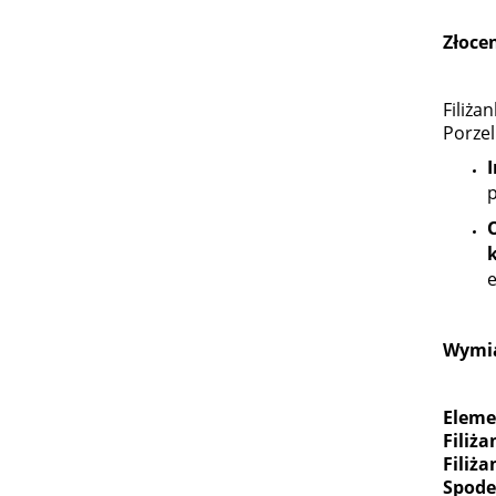
Złoce
Filiża
Porzel
e
Wymia
Eleme
Filiż
Filiż
Spode