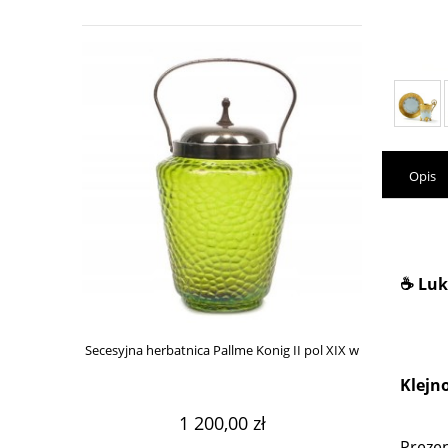
Opis
☕ Luk
Secesyjna herbatnica Pallme Konig II pol XIX w
Herbatnica sec
Klejn
1 200,00 zł
Prezen