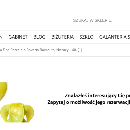
N
GABINET
BLOG
BIŻUTERIA
SZKŁO
GALANTERIA 
JONERSKIE
ZEGARY
BLOG
ia Fine Porcelain Bavaria Bayreuth, Niemcy l. 40. (1)
Znalazłeś interesujący Cię 
Zapytaj o możliwość jego rezerwacji