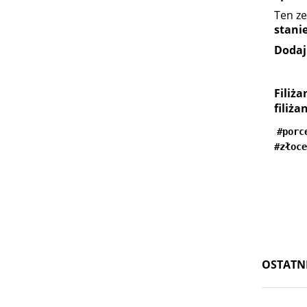
Ten ze
stani
Dodaj 
Filiż
filiż
#porc
#złoce
OSTATN