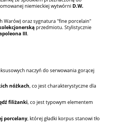
do koszyka
do ko
omowanej niemieckiej wytwórni
D.W.
h Warów) oraz sygnatura "fine porcelain"
kolekcjonerską
przedmiotu. Stylistycznie
apoleona III
.
luksusowych naczyń do serwowania gorącej
kich nóżkach
, co jest charakterystyczne dla
ź filiżanki
, co jest typowym elementem
ej porcelany
, której gładki korpus stanowi tło