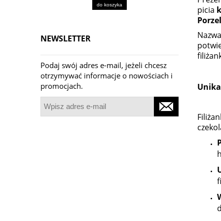
do koszyka
picia
k
Porze
Nazwa 
NEWSLETTER
potwi
filiża
Podaj swój adres e-mail, jeżeli chcesz
otrzymywać informacje o nowościach i
promocjach.
Unika
Filiża
czekol
h
f
d