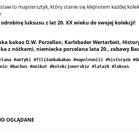
staw to majstersztyk, który stanie się klejnotem każdej kol
e
.
odrobinę luksusu z lat 20. XX wieku do swojej kolekcji!
anka kakao D.W. Porzellan, Karlsbader Wertarbeit, Histor
anka z nóżkami, niemiecka porcelana lata 20., zabawy Ba
elana #antyki #filiżankakakao #napoleoniii #historyzm #d
nie #bachus #unikat #kolekcjonerskie #lata20 #luksus
IO OGLĄDANE