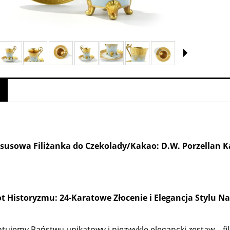
susowa Filiżanka do Czekolady/Kakao: D.W. Porzellan Ka
esyjna Pallme Konig, Austria XIX
Wazon ikebana Loetz, Perlenmutter 1899
w
ot Historyzmu: 24-Karatowe Złocenie i Elegancja Stylu Na
1 499,00 zł
3 800,00 zł
tujemy Państwu unikatowy i niezwykle elegancki zestaw – f