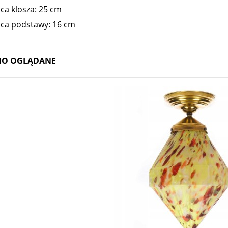
ca klosza: 25 cm
ica podstawy: 16 cm
IO OGLĄDANE
esyjna Pallme Konig, Austria XIX
Wazon ikebana Loetz, Perlenmutter 1899
w
1 499,00 zł
3 800,00 zł
do koszyka
do koszyka