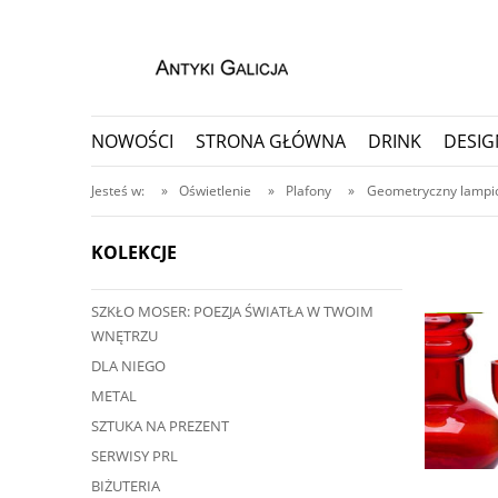
NOWOŚCI
STRONA GŁÓWNA
DRINK
DESIG
PORCELANA I CERAMIKA
PRZEDMIOTY KOLEKC
Jesteś w:
»
Oświetlenie
»
Plafony
»
Geometryczny lampi
KOLEKCJE
SZKŁO MOSER: POEZJA ŚWIATŁA W TWOIM
ę przedmiot?
WNĘTRZU
ji, nawet do 30 dni
DLA NIEGO
METAL
SZTUKA NA PREZENT
SERWISY PRL
BIŻUTERIA