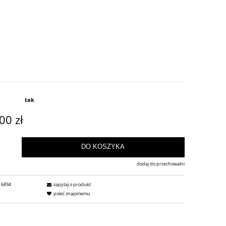
tak
00 zł
DO KOSZYKA
dodaj do przechowalni
6894
zapytaj o produkt
poleć znajomemu