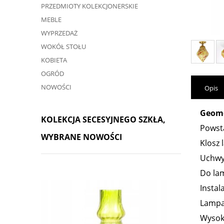
PRZEDMIOTY KOLEKCJONERSKIE
MEBLE
WYPRZEDAŻ
WOKÓŁ STOŁU
KOBIETA
OGRÓD
NOWOŚCI
Opis
Geome
KOLEKCJA SECESYJNEGO SZKŁA,
Powsta
WYBRANE NOWOŚCI
Klosz
Uchwy
Do lam
Instal
Lampa
Wysok