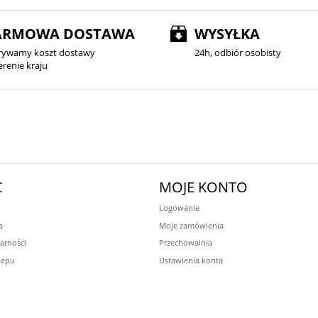
ARMOWA DOSTAWA
WYSYŁKA
rywamy koszt dostawy
24h, odbiór osobisty
erenie kraju
C
MOJE KONTO
Logowanie
a
Moje zamówienia
atności
Przechowalnia
lepu
Ustawienia konta