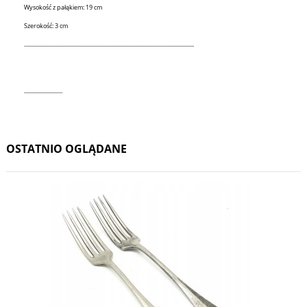
Wysokość z pałąkiem: 19 cm
Szerokość: 3 cm
............................................................................................................................
............................
OSTATNIO OGLĄDANE