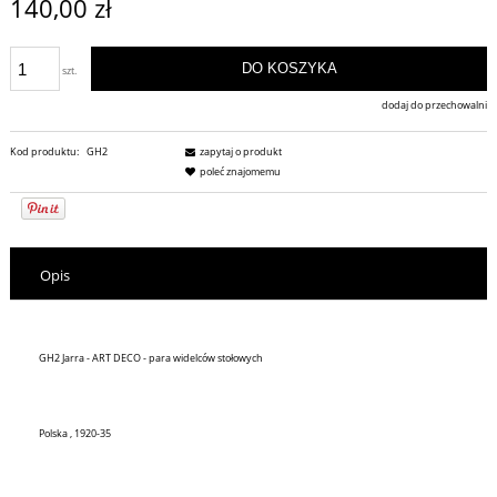
140,00 zł
DO KOSZYKA
szt.
dodaj do przechowalni
Kod produktu:
GH2
zapytaj o produkt
poleć znajomemu
Opis
GH2 Jarra - ART DECO - para widelców stołowych
Polska , 1920-35