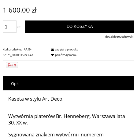
1 600,00 zł
DO KOSZYKA
szt.
dodaj do przechowalni
Kod produktu:
AA19-
zapytaj o produkt
82375_20201115093643
poleć znajomemu
Opis
Kaseta w stylu Art Deco,
Wytwórnia platerów Br. Henneberg, Warszawa lata
30. XX w.
Sygnowana znakiem wytwórni i numerem