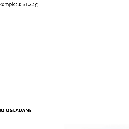
kompletu: 51,22 g
batnica Pallme Konig II pol XIX w
Wazon Loetz Diana Cisel - 1899
IO OGLĄDANE
1 200,00 zł
3 600,00 zł