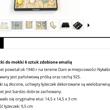
zki do mokki 6 sztuk zdobione emalią
t powstał ok 1940 r na terenie Dani w miejscowości Nykøbin
wany jest państwową próbą oraz cechą 925.
ki są złocone, uchwyty łyżeczek dekorowane są wielobarwną
et jest bardzo dobrze zachowany.
ało się oryginalne etui: 14,5 x 14,5 x 3 cm
ć łyżeczek: 9,5 cm