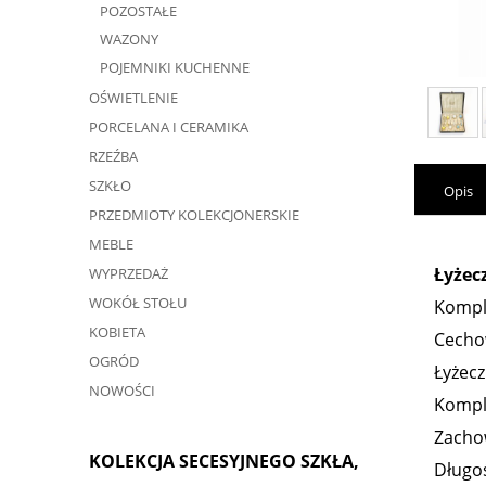
POZOSTAŁE
WAZONY
POJEMNIKI KUCHENNE
OŚWIETLENIE
PORCELANA I CERAMIKA
RZEŹBA
SZKŁO
Opis
PRZEDMIOTY KOLEKCJONERSKIE
MEBLE
Łyżec
WYPRZEDAŻ
WOKÓŁ STOŁU
Komple
KOBIETA
Cecho
OGRÓD
Łyżecz
NOWOŚCI
Kompl
Zachow
KOLEKCJA SECESYJNEGO SZKŁA,
Długoś