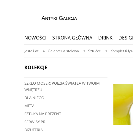
NOWOŚCI
STRONA GŁÓWNA
DRINK
DESIG
PORCELANA I CERAMIKA
PRZEDMIOTY KOLEKC
Jesteś w:
»
Galanteria stołowa
»
Sztućce
»
Komplet 6 ły
KOLEKCJE
SZKŁO MOSER: POEZJA ŚWIATŁA W TWOIM
a telefonicznego
WNĘTRZU
787
DLA NIEGO
METAL
SZTUKA NA PREZENT
SERWISY PRL
BIŻUTERIA