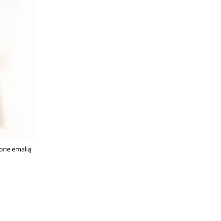
do koszyka
do ko
one emalią