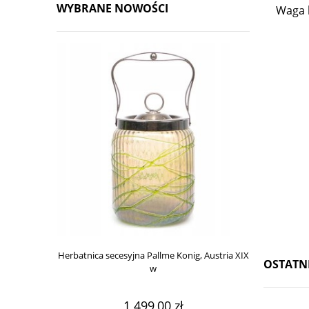
WYBRANE NOWOŚCI
Waga 
Herbatnica secesyjna Pallme Konig, Austria XIX
Secesyjna her
OSTATN
w
1 499,00 zł