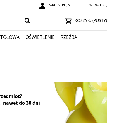
ZAREJESTRUJ SIĘ
ZALOGUJ SIĘ
KOSZYK:
(PUSTY)
STOŁOWA
OŚWIETLENIE
RZEŹBA
przedmiot?
, nawet do 30 dni