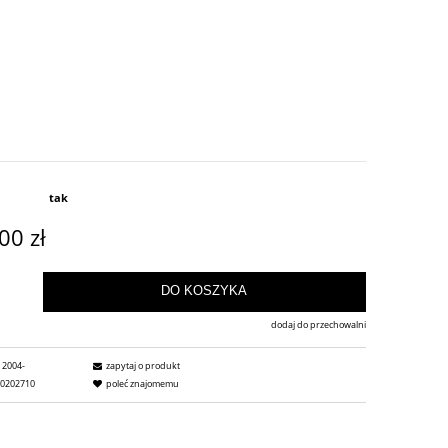
tak
00 zł
DO KOSZYKA
dodaj do przechowalni
2004-
zapytaj o produkt
30202710
poleć znajomemu