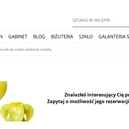
N
GABINET
BLOG
BIŻUTERIA
SZKŁO
GALANTERIA 
JONERSKIE
ZEGARY
BLOG
żeczek do mokki zdobione emalią
Znalazłeś interesujący Cię 
Zapytaj o możliwość jego rezerwacji