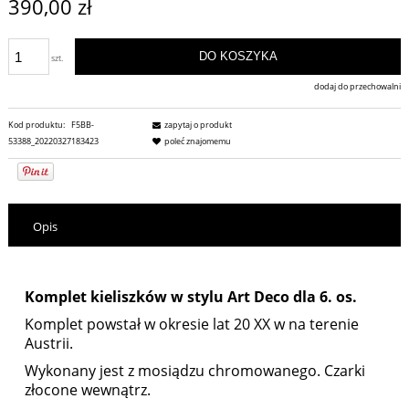
390,00 zł
DO KOSZYKA
szt.
dodaj do przechowalni
Kod produktu:
F5BB-
zapytaj o produkt
53388_20220327183423
poleć znajomemu
Opis
Komplet kieliszków w stylu Art Deco dla 6. os.
Komplet powstał w okresie lat 20 XX w na terenie
Austrii.
Wykonany jest z mosiądzu chromowanego. Czarki
złocone wewnątrz.