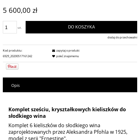
5 600,00 zł
DO KOSZYKA
szt.
dodaj do przechowalni
Kod produktu:
zapytaj o produkt
6929_20200517161242
poleć znajomemu
Opis
Komplet sześciu, kryształkowych kieliszków do
słodkiego wina
Komplet 6 kieliszków do słodkiego wina
zaprojektowanych przez Aleksandra Pfohla w 1925,
model z serii "Ernestine".