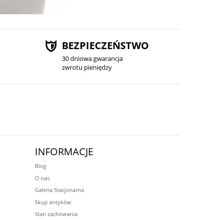
BEZPIECZEŃSTWO
30 dniowa gwarancja
zwrotu pieniędzy
INFORMACJE
Blog
O nas
Galeria Stacjonarna
Skup antyków
Stan zachowania