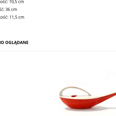
ość: 10,5 cm
ść: 36 cm
ość: 11,5 cm
IO OGLĄDANE