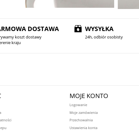
ARMOWA DOSTAWA
WYSYŁKA
rywamy koszt dostawy
24h, odbiór osobisty
erenie kraju
C
MOJE KONTO
Logowanie
a
Moje zamówienia
atności
Przechowalnia
lepu
Ustawienia konta