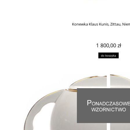
zon Loetz Cisel 1899
Wazon ikebana Loetz, Perlenmutter 1899
1 740,00 zł
3 800,00 zł
Konewka Klaus Kunis, Zittau, Nie
do koszyka
do koszyka
1 800,00 zł
do koszyka