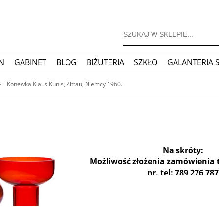
N
GABINET
BLOG
BIŻUTERIA
SZKŁO
GALANTERIA 
JONERSKIE
ZEGARY
BLOG
»
Konewka Klaus Kunis, Zittau, Niemcy 1960.
Na skróty:
Możliwość złożenia zamówienia 
nr. tel: 789 276 787