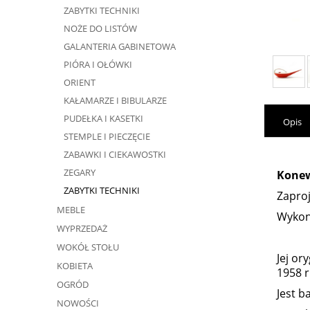
ZABYTKI TECHNIKI
NOŻE DO LISTÓW
GALANTERIA GABINETOWA
PIÓRA I OŁÓWKI
ORIENT
KAŁAMARZE I BIBULARZE
PUDEŁKA I KASETKI
Opis
STEMPLE I PIECZĘCIE
ZABAWKI I CIEKAWOSTKI
ZEGARY
Kone
ZABYTKI TECHNIKI
Zaproj
MEBLE
Wykona
WYPRZEDAŻ
WOKÓŁ STOŁU
Jej or
KOBIETA
1958 r
OGRÓD
Jest 
NOWOŚCI