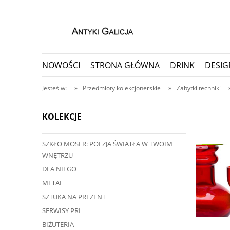
NOWOŚCI
STRONA GŁÓWNA
DRINK
DESIG
PORCELANA I CERAMIKA
PRZEDMIOTY KOLEKC
Jesteś w:
»
Przedmioty kolekcjonerskie
»
Zabytki techniki
KOLEKCJE
SZKŁO MOSER: POEZJA ŚWIATŁA W TWOIM
ę przedmiot?
WNĘTRZU
ji, nawet do 30 dni
DLA NIEGO
METAL
SZTUKA NA PREZENT
SERWISY PRL
BIŻUTERIA