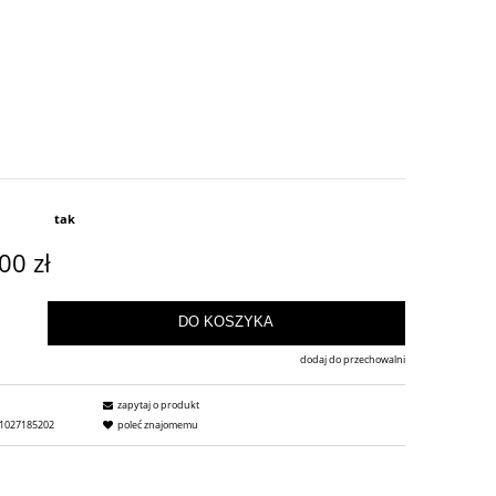
tak
00 zł
DO KOSZYKA
dodaj do przechowalni
zapytaj o produkt
1027185202
poleć znajomemu