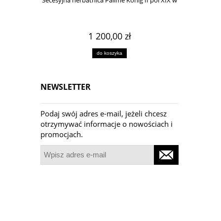
Secesyjna herbatnica Pallme Konig II pol XIX w
Wa
1 200,00 zł
do koszyka
NEWSLETTER
Podaj swój adres e-mail, jeżeli chcesz
otrzymywać informacje o nowościach i
promocjach.