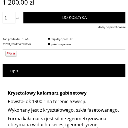
1 200,00 zł
DO KOSZYKA
szt.
dodaj do przechowalni
Kod produktu:
1FAA-
zapytaj o produkt
2926B_20240527170042
poleć znajomemu
Opis
Kryształowy kałamarz gabinetowy
Powstał ok 1900 r na terenie Szwecji.
Wykonany jest z kryształowego, szkła fasetowanego.
Forma kałamarza jest silnie zgeometryzowana i
utrzymana w duchu secesji geometrycznej.