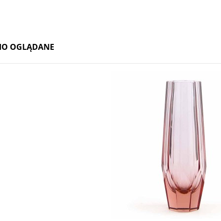
na Loetz, Perlenmutter 1899r.
Wazon Loetz Rusticana 1899
IO OGLĄDANE
3 800,00 zł
1 960,00 zł
do koszyka
do koszyka