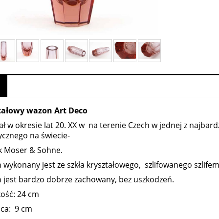
tałowy wazon Art Deco
ł w okresie lat 20. XX w na terenie Czech w jednej z najbard
ycznego na świecie-
k Moser & Sohne.
wykonany jest ze szkła kryształowego, szlifowanego szlife
 jest bardzo dobrze zachowany, bez uszkodzeń.
ość: 24 cm
ica: 9 cm