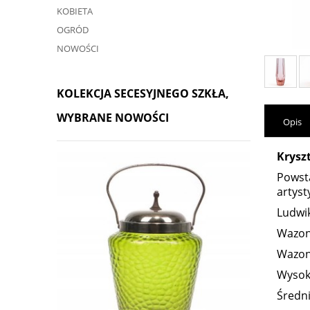
KOBIETA
OGRÓD
NOWOŚCI
KOLEKCJA SECESYJNEGO SZKŁA,
WYBRANE NOWOŚCI
Opis
Krysz
Powsta
artyst
Ludwi
Wazon 
Wazon
Wysok
Średn