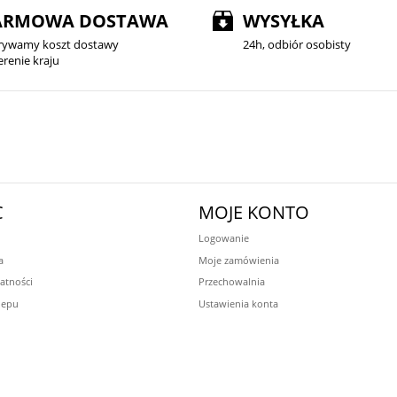
ARMOWA DOSTAWA
WYSYŁKA
rywamy koszt dostawy
24h, odbiór osobisty
erenie kraju
C
MOJE KONTO
Logowanie
a
Moje zamówienia
atności
Przechowalnia
lepu
Ustawienia konta