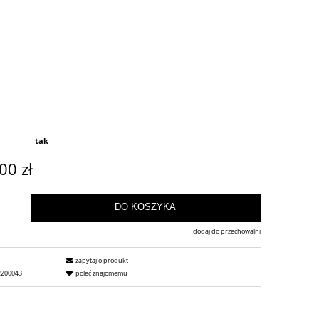
tak
00 zł
DO KOSZYKA
dodaj do przechowalni
zapytaj o produkt
2200043
poleć znajomemu