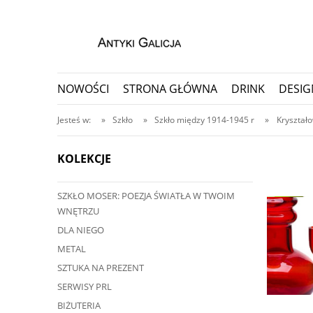
NOWOŚCI
STRONA GŁÓWNA
DRINK
DESIG
PORCELANA I CERAMIKA
PRZEDMIOTY KOLEKC
Jesteś w:
»
Szkło
»
Szkło między 1914-1945 r
»
Kryształo
KOLEKCJE
SZKŁO MOSER: POEZJA ŚWIATŁA W TWOIM
ę przedmiot?
WNĘTRZU
ji, nawet do 30 dni
DLA NIEGO
METAL
SZTUKA NA PREZENT
SERWISY PRL
BIŻUTERIA