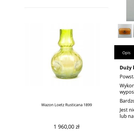
Opis
Duży 
Powsta
Wykona
wyposa
Bardzo
Wazon Loetz Rusticana 1899
Wa
Jest n
lub n
1 960,00 zł