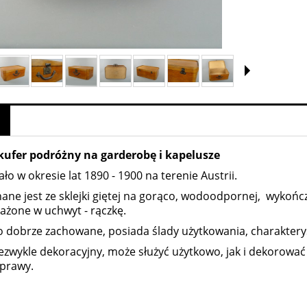
kufer podróżny na garderobę i kapelusze
ło w okresie lat 1890 - 1900 na terenie Austrii.
ne jest ze sklejki giętej na gorąco, wodoodpornej, wykońc
żone w uchwyt - rączkę.
 dobrze zachowane, posiada ślady użytkowania, charakterys
zon Loetz Cisel 1899
Wazon Loetz Diana Cisel - 1899
iezwykle dekoracyjny, może służyć użytkowo, jak i dekorować
aprawy.
1 740,00 zł
3 600,00 zł