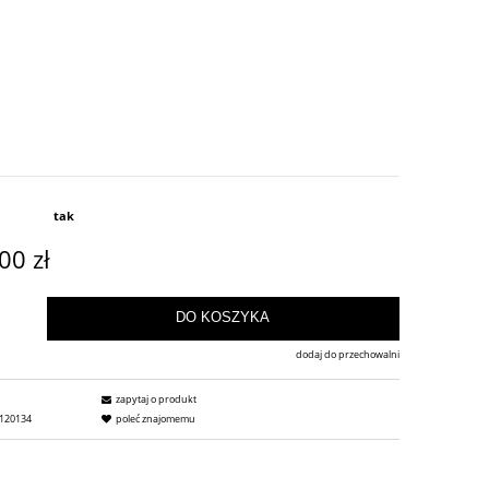
tak
00 zł
DO KOSZYKA
dodaj do przechowalni
zapytaj o produkt
120134
poleć znajomemu