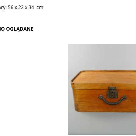
do koszyka
do koszyka
ry: 56 x 22 x 34 cm
IO OGLĄDANE