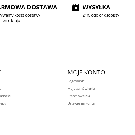
ARMOWA DOSTAWA
WYSYŁKA
rywamy koszt dostawy
24h, odbiór osobisty
erenie kraju
C
MOJE KONTO
Logowanie
a
Moje zamówienia
atności
Przechowalnia
lepu
Ustawienia konta