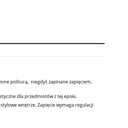
zone politurą, niegdyś zapinane zapięciem,
tyczne dla przedmiotów z tej epoki.
Wazon ikebana Loetz, Perlenmutter 1899r.
Herbatnica secesyjna Pa
 stylowe wnętrze. Zapięcie wymaga regulacji
3 800,00 zł
1 499