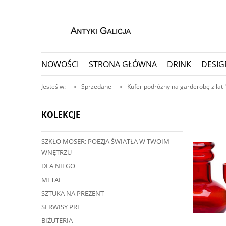
NOWOŚCI
STRONA GŁÓWNA
DRINK
DESIG
PORCELANA I CERAMIKA
PRZEDMIOTY KOLEKC
Jesteś w:
»
Sprzedane
»
Kufer podróżny na garderobę z lat
KOLEKCJE
SZKŁO MOSER: POEZJA ŚWIATŁA W TWOIM
ę przedmiot?
WNĘTRZU
ji, nawet do 30 dni
DLA NIEGO
METAL
SZTUKA NA PREZENT
SERWISY PRL
BIŻUTERIA