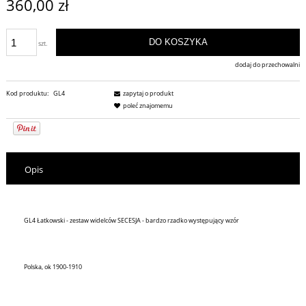
360,00 zł
DO KOSZYKA
szt.
dodaj do przechowalni
Kod produktu:
GL4
zapytaj o produkt
poleć znajomemu
Opis
GL4 Łatkowski - zestaw widelców SECESJA - bardzo rzadko występujący wzór
Polska, ok 1900-1910