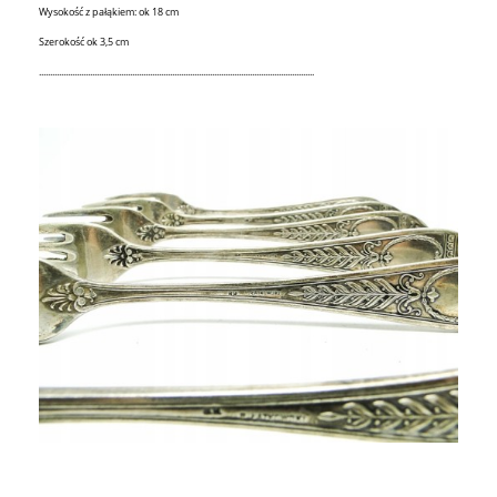
Wysokość z pałąkiem: ok 18 cm
Szerokość ok 3,5 cm
............................................................................................................................