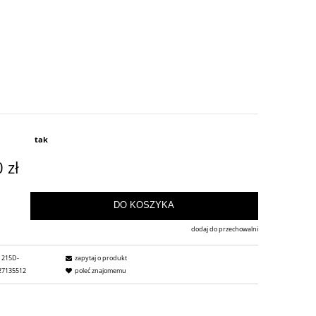
tak
 zł
DO KOSZYKA
dodaj do przechowalni
215D-
zapytaj o produkt
27135512
poleć znajomemu