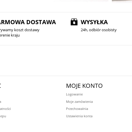
ARMOWA DOSTAWA
WYSYŁKA
rywamy koszt dostawy
24h, odbiór osobisty
erenie kraju
C
MOJE KONTO
Logowanie
a
Moje zamówienia
atności
Przechowalnia
lepu
Ustawienia konta