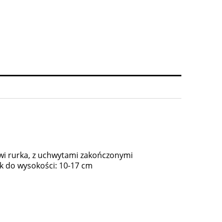
owi rurka, z uchwytami zakończonymi
ek do wysokości: 10-17 cm
Wazon Loetz Rusticana 1899
Wazon ikebana Loetz,
1 960,00 zł
3 800