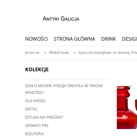
NOWOŚCI
STRONA GŁÓWNA
DRINK
DESIG
PORCELANA I CERAMIKA
PRZEDMIOTY KOLEKC
Jesteś w:
»
Wokół Stołu
»
Łyżeczki koktajlowe ze słomką, Fra
KOLEKCJE
SZKŁO MOSER: POEZJA ŚWIATŁA W TWOIM
ę przedmiot?
WNĘTRZU
ji, nawet do 30 dni
DLA NIEGO
METAL
SZTUKA NA PREZENT
SERWISY PRL
BIŻUTERIA