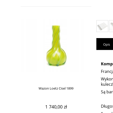
Opis
Kompl
Francj
Wykona
kulecz
Wazon Loetz Cisel 1899
Secesyjna her
Są ba
Długo
1 740,00 zł