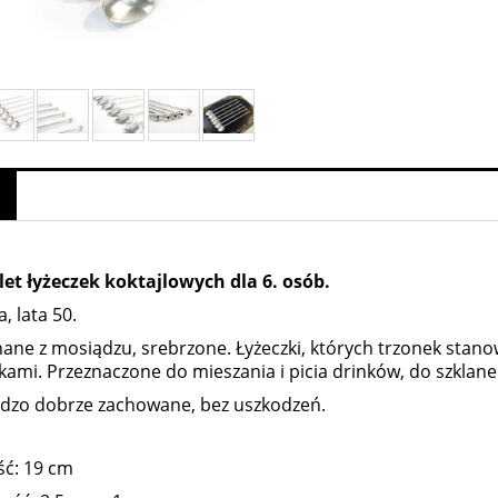
et łyżeczek koktajlowych dla 6. osób.
a, lata 50.
ne z mosiądzu, srebrzone. Łyżeczki, których trzonek stan
kami. Przeznaczone do mieszania i picia drinków, do szklan
batnica Pallme Konig II pol XIX w
Wazon Loetz Diana Cisel - 1899
rdzo dobrze zachowane, bez uszkodzeń.
ść: 19 cm
1 200,00 zł
3 600,00 zł