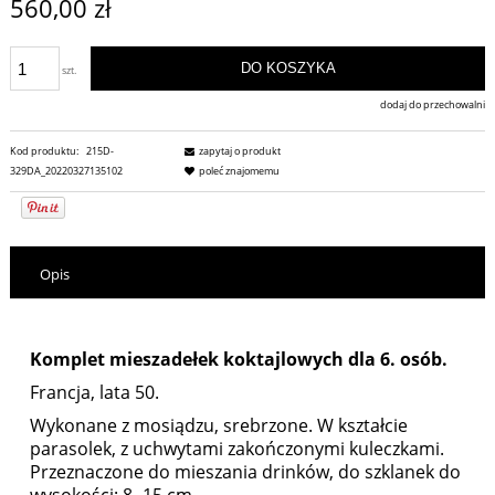
560,00 zł
DO KOSZYKA
szt.
dodaj do przechowalni
Kod produktu:
215D-
zapytaj o produkt
329DA_20220327135102
poleć znajomemu
Opis
Komplet mieszadełek koktajlowych dla 6. osób.
Francja, lata 50.
Wykonane z mosiądzu, srebrzone. W kształcie
parasolek, z uchwytami zakończonymi kuleczkami.
Przeznaczone do mieszania drinków, do szklanek do