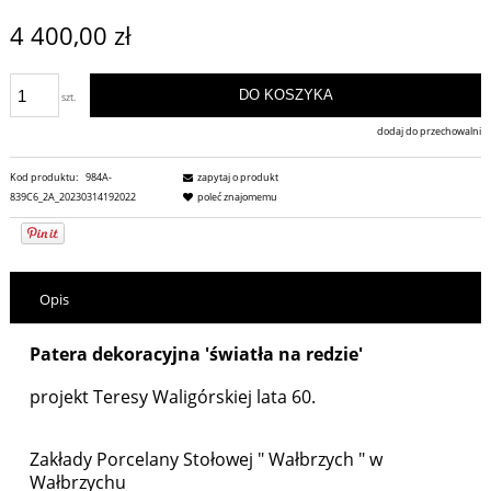
4 400,00 zł
DO KOSZYKA
szt.
dodaj do przechowalni
Kod produktu:
984A-
zapytaj o produkt
839C6_2A_20230314192022
poleć znajomemu
Opis
Patera dekoracyjna 'światła na redzie'
projekt Teresy Waligórskiej lata 60.
Zakłady Porcelany Stołowej " Wałbrzych " w
Wałbrzychu