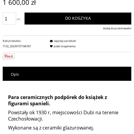
1 600,00 zł
DO KOSZYKA
szt.
dodaj do przechowalni
Kod produktu:
zapytaj o produkt
7132_20230107184747
poleć znajomemu
Opis
Para ceramicznych podpórek do książek z
figurami spanieli.
Powstały ok 1930 r, miejscowości Dubi na terenie
Czechosłowacji.
Wykonane są z ceramiki glazurowanej.