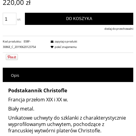
220,00 zł
DO KOSZYKA
szt.
dodaj do przechowalni
Kod produktu:
E08F-
zapytaj o produkt
3086E_C_20190620123754
poleć znajomemu
Opis
Podstakannik Christofle
Francja przełom XIX i XX w.
Biały metal.
Unikatowe uchwyty do szklanki z charakterystycznie
wyprofilowanym uchwytem, pochodzące z
francuskiej wytwórni platerów Christofle.