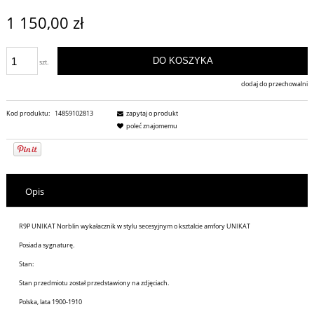
1 150,00 zł
DO KOSZYKA
szt.
dodaj do przechowalni
Kod produktu:
14859102813
zapytaj o produkt
poleć znajomemu
Opis
R9P UNIKAT Norblin wykałacznik w stylu secesyjnym o ksztalcie amfory UNIKAT
Posiada sygnaturę.
Stan:
Stan przedmiotu został przedstawiony na zdjęciach.
Polska, lata 1900-1910