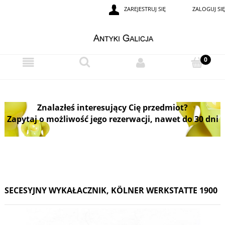
ZAREJESTRUJ SIĘ
ZALOGUJ SIĘ
Znalazłeś interesujący Cię przedmiot?
Zapytaj o możliwość jego rezerwacji, nawet do 30 dni
SECESYJNY WYKAŁACZNIK, KÖLNER WERKSTATTE 1900