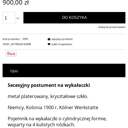
900,00 zł
DO KOSZYKA
szt.
dodaj do przechowalni
Kod produktu:
339F-
zapytaj o produkt
25501_20190624143908
poleć znajomemu
Opis
Secesyjny postument na wykałaczki
metal platerowany, kryształowe szkło.
Niemcy, Kolonia 1900 r, Kölner Werkstatte
Pojemnik na wykałaczki o cylindrycznej formie,
wsparty na 4 kulistych nóżkach.