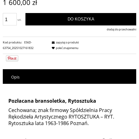
1 600,00 zł
DO KOSZYKA
szt.
dodaj do przechowalni
Kod produktu:
E56D-
zapytaj o produkt
63754_20251027161832
poleć znajomemu
Opis
Pozłacana bransoletka, Rytosztuka
Cechowana; znak firmowy Spółdzielnia Pracy
Rękodzieła Artystycznego RYTOSZTUKA – RYT.
Rytosztuka lata 1963-1986 Poznań.