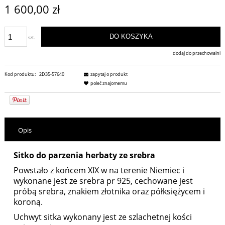
1 600,00 zł
DO KOSZYKA
szt.
dodaj do przechowalni
Kod produktu:
2D35-57640
zapytaj o produkt
poleć znajomemu
Opis
Sitko do parzenia herbaty ze srebra
Powstało z końcem XIX w na terenie Niemiec i
wykonane jest ze srebra pr 925, cechowane jest
próbą srebra, znakiem złotnika oraz półksiężycem i
koroną.
Uchwyt sitka wykonany jest ze szlachetnej kości