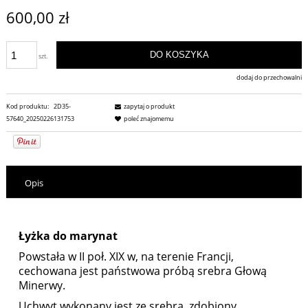
600,00 zł
DO KOSZYKA
szt.
dodaj do przechowalni
Kod produktu:
2D35-
zapytaj o produkt
57640_20250226131753
poleć znajomemu
Opis
Łyżka do marynat
Powstała w II poł. XIX w, na terenie Francji,
cechowana jest państwowa próbą srebra Głową
Minerwy.
Uchwyt wykonany jest ze srebra, zdobiony