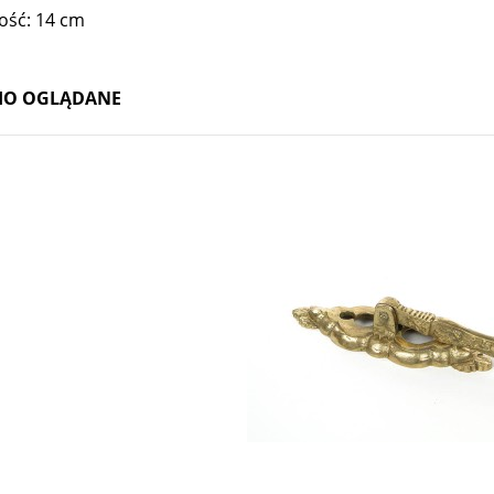
ość: 14 cm
IO OGLĄDANE
zon Loetz Cisel 1899
Wazon ikebana Loetz, Perlenmutter 1899
1 740,00 zł
3 800,00 zł