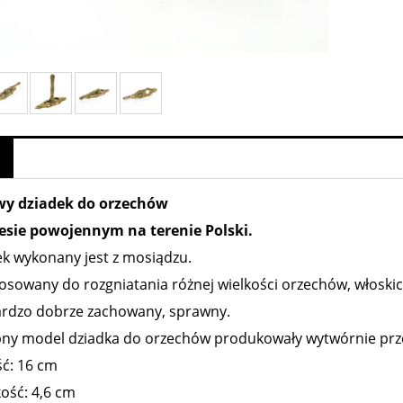
wy dziadek do orzechów
esie powojennym na terenie Polski.
ek wykonany jest z mosiądzu.
osowany do rozgniatania różnej wielkości orzechów, włoskic
ardzo dobrze zachowany, sprawny.
ny model dziadka do orzechów produkowały wytwórnie prze
ć: 16 cm
ość: 4,6 cm