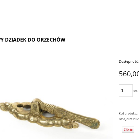
Y DZIADEK DO ORZECHÓW
Dostępność:
560,00
szt.
Kod produktu:
6853_20211102