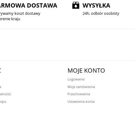
ARMOWA DOSTAWA
WYSYŁKA
rywamy koszt dostawy
24h, odbiór osobisty
erenie kraju
C
MOJE KONTO
Logowanie
a
Moje zamówienia
atności
Przechowalnia
lepu
Ustawienia konta