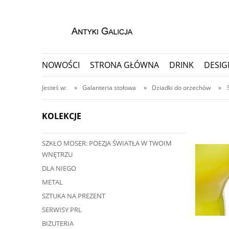
NOWOŚCI
STRONA GŁÓWNA
DRINK
DESIG
PORCELANA I CERAMIKA
PRZEDMIOTY KOLEKC
Jesteś w:
»
Galanteria stołowa
»
Dziadki do orzechów
»
KOLEKCJE
SZKŁO MOSER: POEZJA ŚWIATŁA W TWOIM
a telefonicznego
WNĘTRZU
787
DLA NIEGO
METAL
SZTUKA NA PREZENT
SERWISY PRL
BIŻUTERIA