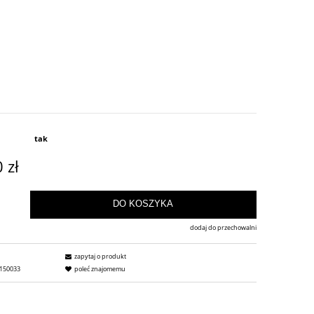
tak
 zł
DO KOSZYKA
dodaj do przechowalni
zapytaj o produkt
150033
poleć znajomemu