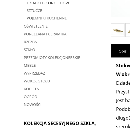
DZIADKI DO ORZECHÓW
SZTUĆCE
POJEMNIKI KUCHENNE
OŚWIETLENIE
PORCELANA I CERAMIKA
RZEŹBA
SZKŁO
Opis
PRZEDMIOTY KOLEKCJONERSKIE
Stoło
MEBLE
WYPRZEDAŻ
W okr
WOKÓŁ STOŁU
Dziad
KOBIETA
Przyst
OGRÓD
Jest b
NOWOŚCI
Podob
długoś
KOLEKCJA SECESYJNEGO SZKŁA,
szerok