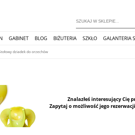
N
GABINET
BLOG
BIŻUTERIA
SZKŁO
GALANTERIA 
JONERSKIE
ZEGARY
BLOG
Stołowy dziadek do orzechów
Znalazłeś interesujący Cię 
Zapytaj o możliwość jego rezerwacji