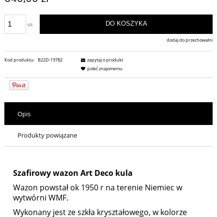
DO KOSZYKA
szt.
dodaj do przechowalni
Kod produktu:
B22D-19782
zapytaj o produkt
poleć znajomemu
Opis
Produkty powiązane
Szafirowy wazon Art Deco kula
Wazon powstał ok 1950 r na terenie Niemiec w
wytwórni WMF.
Wykonany jest ze szkła kryształowego, w kolorze