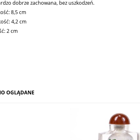
ardzo dobrze zachowana, bez uszkodzeń.
ość: 8,5 cm
ość: 4,2 cm
ść: 2 cm
IO OGLĄDANE