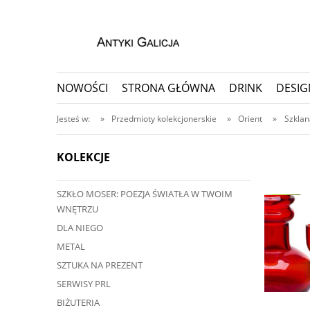
NOWOŚCI
STRONA GŁÓWNA
DRINK
DESIG
PORCELANA I CERAMIKA
PRZEDMIOTY KOLEKC
Jesteś w:
»
Przedmioty kolekcjonerskie
»
Orient
»
Szklan
KOLEKCJE
SZKŁO MOSER: POEZJA ŚWIATŁA W TWOIM
ę przedmiot?
WNĘTRZU
ji, nawet do 30 dni
DLA NIEGO
METAL
SZTUKA NA PREZENT
SERWISY PRL
BIŻUTERIA