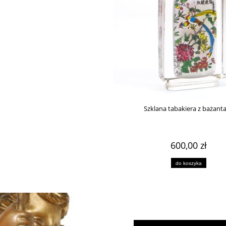
zon Loetz Cisel 1899
Herbatnica secesyjna Pallme Konig, Austri
w
1 740,00 zł
1 499,00 zł
do koszyka
do koszyka
Szklana tabakiera z bażant
600,00 zł
do koszyka