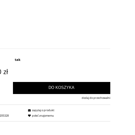
tak
 zł
DO KOSZYKA
dodaj do przechowalni
zapytaj o produkt
205328
poleć znajomemu