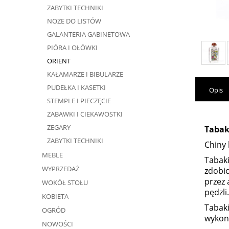
ZABYTKI TECHNIKI
NOŻE DO LISTÓW
GALANTERIA GABINETOWA
PIÓRA I OŁÓWKI
ORIENT
KAŁAMARZE I BIBULARZE
PUDEŁKA I KASETKI
Opis
STEMPLE I PIECZĘCIE
ZABAWKI I CIEKAWOSTKI
ZEGARY
Tabak
ZABYTKI TECHNIKI
Chiny 
MEBLE
Tabaki
WYPRZEDAŻ
zdobio
przez 
WOKÓŁ STOŁU
pędzli.
KOBIETA
Tabaki
OGRÓD
wykona
NOWOŚCI