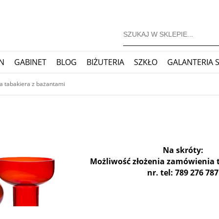
N
GABINET
BLOG
BIŻUTERIA
SZKŁO
GALANTERIA 
JONERSKIE
ZEGARY
BLOG
a tabakiera z bażantami
Na skróty:
Możliwość złożenia zamówienia 
nr. tel: 789 276 787