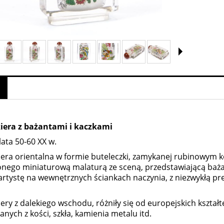
iera z bażantami i kaczkami
lata 50-60 XX w.
era orientalna w formie buteleczki, zamykanej rubinowym k
nego miniaturową malaturą ze sceną, przedstawiającą bażan
artystę na wewnętrznych ściankach naczynia, z niezwykłą pre
ery z dalekiego wschodu, różniły się od europejskich kształ
nych z kości, szkła, kamienia metalu itd.