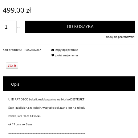
499,00 zł
DO KOSZYKA
szt.
dodaj do przechowalni
Kod produktu:
15002882847
zapytaj o produkt
poleć znajomemu
Opis
U1D ART DECO bakelit ozdoba palma na biurko DESTRUKT
Stan : taki jak na zdjęciach, wszystko pokazane jest na zdjeciu
Polska, lata 50-te XX wieku
ok 17 cm x ok 9 cm
............................................................................................................................